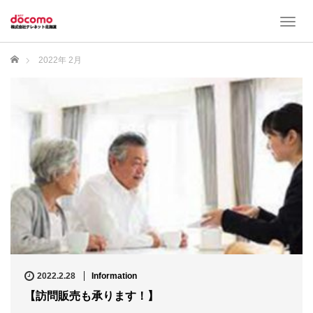
T
o
g
ホーム
2022年 2月
g
l
e
n
a
v
i
g
a
t
i
o
n
2022.2.28
Information
【訪問販売も承ります！】