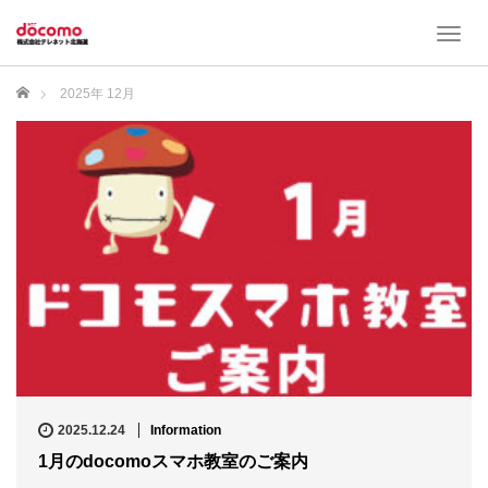
T
o
g
ホーム
2025年 12月
g
l
e
n
a
v
i
g
a
t
i
o
n
2025.12.24
Information
1月のdocomoスマホ教室のご案内