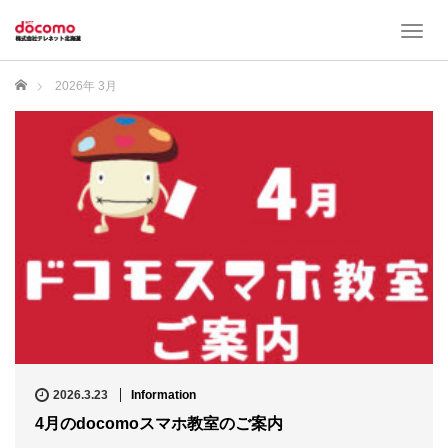
T
o
g
ホーム
2026年 3月
g
l
e
n
a
v
i
g
a
t
i
o
n
2026.3.23
Information
4月のdocomoスマホ教室のご案内