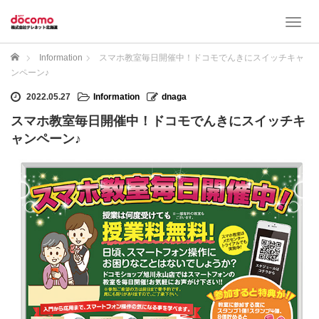
T
o
g
ホーム
Information
スマホ教室毎日開催中！ドコモでんきにスイッチキャ
g
ンペーン♪
l
e
2022.05.27
Information
dnaga
n
スマホ教室毎日開催中！ドコモでんきにスイッチキ
a
ャンペーン♪
v
i
g
a
t
i
o
n