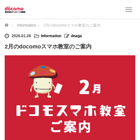
T
o
g
ホーム
Information
2月のdocomoスマホ教室のご案内
g
l
2026.01.28
Information
dnaga
e
2月のdocomoスマホ教室のご案内
n
a
v
i
g
a
t
i
o
n